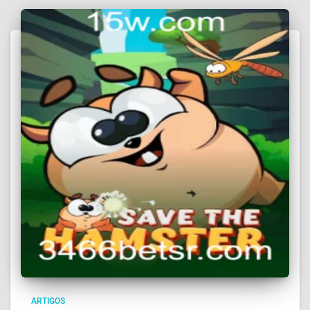
ARTIGOS