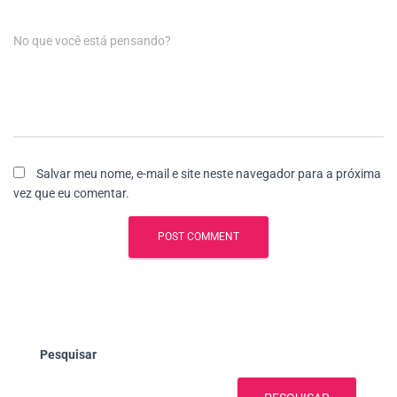
No que você está pensando?
Salvar meu nome, e-mail e site neste navegador para a próxima
vez que eu comentar.
Pesquisar