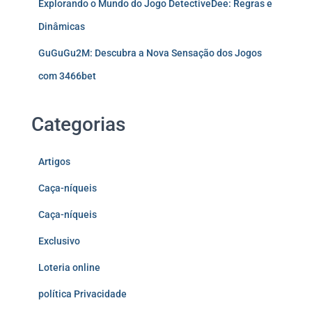
Explorando o Mundo do Jogo DetectiveDee: Regras e
Dinâmicas
GuGuGu2M: Descubra a Nova Sensação dos Jogos
com 3466bet
Categorias
Artigos
Caça-níqueis
Caça-níqueis
Exclusivo
Loteria online
política Privacidade