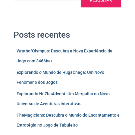
PESQUISAR
Posts recentes
WrathofOlympus: Descubra a Nova Experiência de
Jogo com 3466bet
Explorando o Mundo de HugaChaga: Um Novo
Fenômeno dos Jogos
Explorando NeZhaAdvent: Um Mergulho no Novo
Universo de Aventuras Interativas
TheMagicians: Descubra o Mundo do Encantamento e
Estratégia no Jogo de Tabuleiro