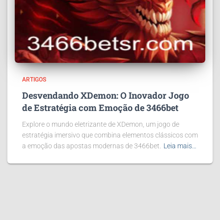
ARTIGOS
Desvendando XDemon: O Inovador Jogo
de Estratégia com Emoção de 3466bet
Explore o mundo eletrizante de XDemon, um jogo de
estratégia imersivo que combina elementos clássicos com
a emoção das apostas modernas de 3466bet.
Leia mais…