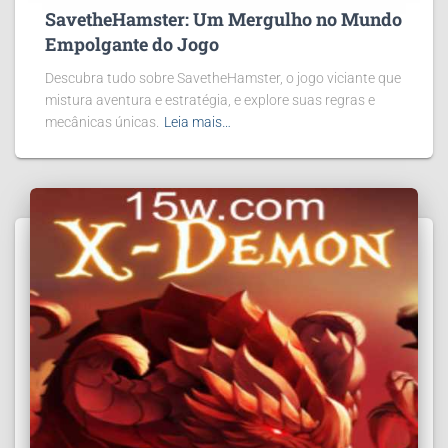
SavetheHamster: Um Mergulho no Mundo
Empolgante do Jogo
Descubra tudo sobre SavetheHamster, o jogo viciante que
mistura aventura e estratégia, e explore suas regras e
mecânicas únicas.
Leia mais…