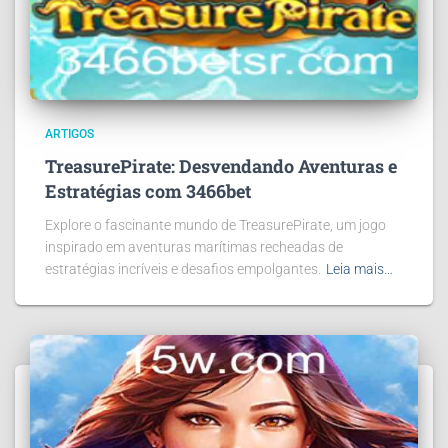
ARTIGOS
TreasurePirate: Desvendando Aventuras e
Estratégias com 3466bet
Explore o fascinante mundo de TreasurePirate, um jogo
inspirado em aventuras marítimas recheadas de
estratégias incríveis e desafios empolgantes.
Leia mais…