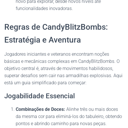
novo para explorar, desde novos níveis até
funcionalidades inovadoras.
Regras de CandyBlitzBombs:
Estratégia e Aventura
Jogadores iniciantes e veteranos encontram noções
básicas e mecânicas complexas em CandyBlitzBombs. O
objetivo central é, através de movimentos habilidosos,
superar desafios sem cair nas armadilhas explosivas. Aqui
está um guia simplificado para começar:
Jogabilidade Essencial
Combinações de Doces:
Alinhe três ou mais doces
da mesma cor para eliminá-los do tabuleiro, obtendo
pontos e abrindo caminho para novas peças.