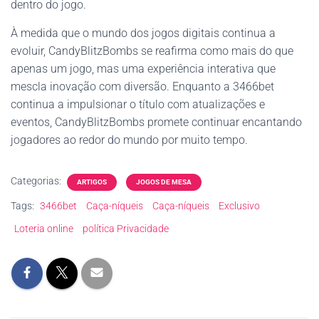
dentro do jogo.
À medida que o mundo dos jogos digitais continua a
evoluir, CandyBlitzBombs se reafirma como mais do que
apenas um jogo, mas uma experiência interativa que
mescla inovação com diversão. Enquanto a 3466bet
continua a impulsionar o título com atualizações e
eventos, CandyBlitzBombs promete continuar encantando
jogadores ao redor do mundo por muito tempo.
Categorias:
ARTIGOS
JOGOS DE MESA
Tags:
3466bet
Caça-níqueis
Caça-níqueis
Exclusivo
Loteria online
política Privacidade