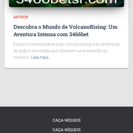
ARTIGOS
Descubra o Mundo de VolcanoRising: Um
Aventura Intensa com 3466bet
Explore o emocionante jogo VolcanoRising e as dinâmicas
de ação e estratégia que oferecem uma experiência
imersiva.
Leia mais…
CAÇA-NÍQUEIS
CAÇA-NÍQUEIS