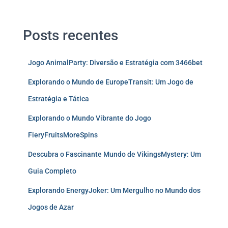
Posts recentes
Jogo AnimalParty: Diversão e Estratégia com 3466bet
Explorando o Mundo de EuropeTransit: Um Jogo de
Estratégia e Tática
Explorando o Mundo Vibrante do Jogo
FieryFruitsMoreSpins
Descubra o Fascinante Mundo de VikingsMystery: Um
Guia Completo
Explorando EnergyJoker: Um Mergulho no Mundo dos
Jogos de Azar