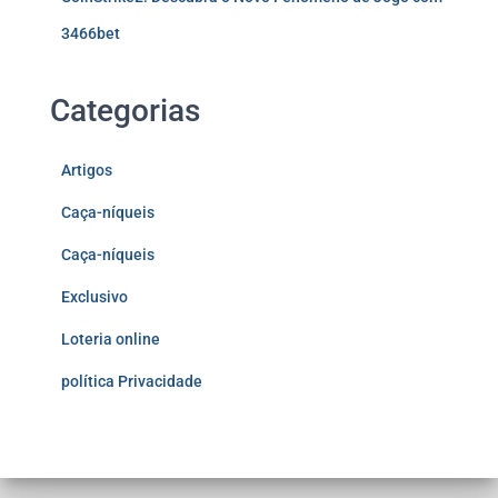
3466bet
Categorias
Artigos
Caça-níqueis
Caça-níqueis
Exclusivo
Loteria online
política Privacidade