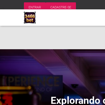
ENTRAR
CADASTRE-SE
Explorando