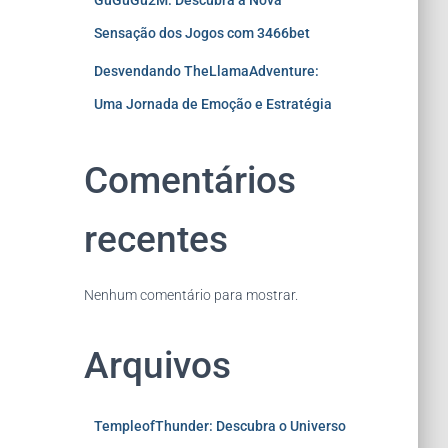
GuGuGu2M: Descubra a Nova
Sensação dos Jogos com 3466bet
Desvendando TheLlamaAdventure:
Uma Jornada de Emoção e Estratégia
Comentários
recentes
Nenhum comentário para mostrar.
Arquivos
TempleofThunder: Descubra o Universo