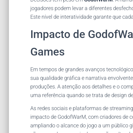
jogadores podem levar a diferentes desfecho
Este nível de interatividade garante que cada
Impacto de GodofWar
Games
Em tempos de grandes avanços tecnológico
sua qualidade gráfica e narrativa envolvent
produções. A atenção aos detalhes e o co
uma referência quando se trata de design de 
As redes sociais e plataformas de streami
impacto de GodofWarM, com criadores de c
ampliando o alcance do jogo a um público g