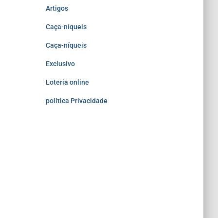
Artigos
Caça-níqueis
Caça-níqueis
Exclusivo
Loteria online
política Privacidade