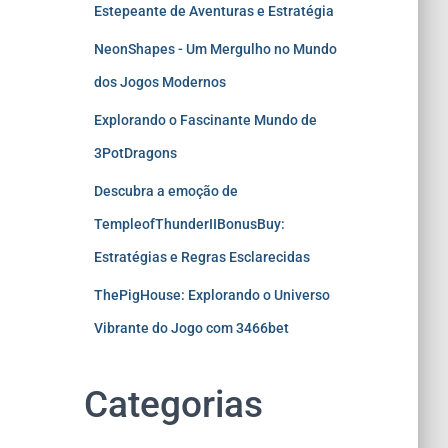
Estepeante de Aventuras e Estratégia
NeonShapes - Um Mergulho no Mundo
dos Jogos Modernos
Explorando o Fascinante Mundo de
3PotDragons
Descubra a emoção de
TempleofThunderIIBonusBuy:
Estratégias e Regras Esclarecidas
ThePigHouse: Explorando o Universo
Vibrante do Jogo com 3466bet
Categorias