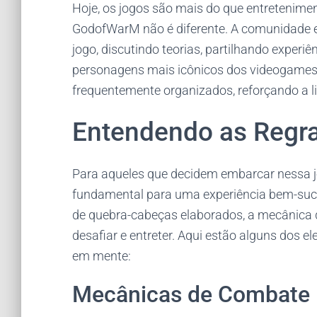
Hoje, os jogos são mais do que entreteniment
GodofWarM não é diferente. A comunidade e
jogo, discutindo teorias, partilhando experi
personagens mais icônicos dos videogames. 
frequentemente organizados, reforçando a li
Entendendo as Regr
Para aqueles que decidem embarcar nessa j
fundamental para uma experiência bem-suced
de quebra-cabeças elaborados, a mecânica 
desafiar e entreter. Aqui estão alguns dos e
em mente:
Mecânicas de Combate