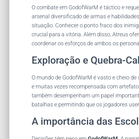
O combate em GodofWarM é táctico e requer
arsenal diversificado de armas e habilidade
situação. Conhecer o ponto fraco dos inimig
crucial para a vitória. Além disso, Atreus of
coordenar os esforços de ambos os persona
Exploração e Quebra-C
O mundo de GodofWarM é vasto e cheio de se
e muitas vezes recompensada com artefatos
também desempenham um papel importante 
batalhas e permitindo que os jogadores usem
A importância das Esco
Decisões têm peso em
GodofWarM
. A narr