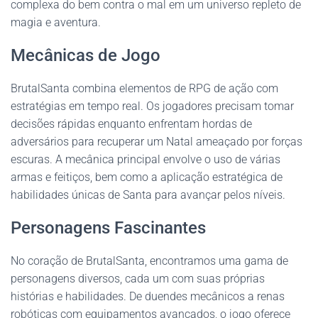
complexa do bem contra o mal em um universo repleto de
magia e aventura.
Mecânicas de Jogo
BrutalSanta combina elementos de RPG de ação com
estratégias em tempo real. Os jogadores precisam tomar
decisões rápidas enquanto enfrentam hordas de
adversários para recuperar um Natal ameaçado por forças
escuras. A mecânica principal envolve o uso de várias
armas e feitiços, bem como a aplicação estratégica de
habilidades únicas de Santa para avançar pelos níveis.
Personagens Fascinantes
No coração de BrutalSanta, encontramos uma gama de
personagens diversos, cada um com suas próprias
histórias e habilidades. De duendes mecânicos a renas
robóticas com equipamentos avançados, o jogo oferece