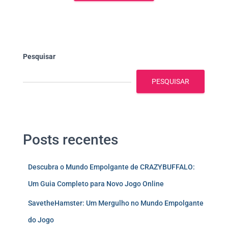
Pesquisar
PESQUISAR
Posts recentes
Descubra o Mundo Empolgante de CRAZYBUFFALO:
Um Guia Completo para Novo Jogo Online
SavetheHamster: Um Mergulho no Mundo Empolgante
do Jogo