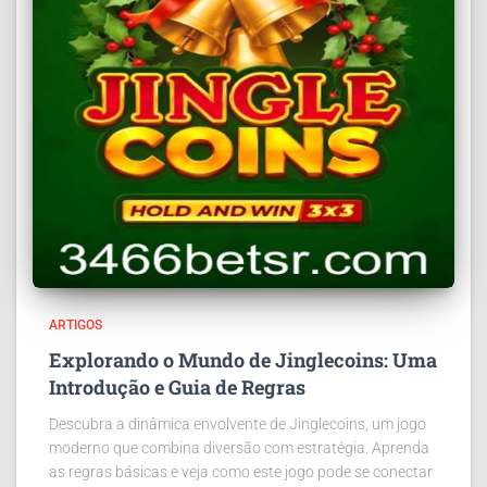
ARTIGOS
Explorando o Mundo de Jinglecoins: Uma
Introdução e Guia de Regras
Descubra a dinâmica envolvente de Jinglecoins, um jogo
moderno que combina diversão com estratégia. Aprenda
as regras básicas e veja como este jogo pode se conectar