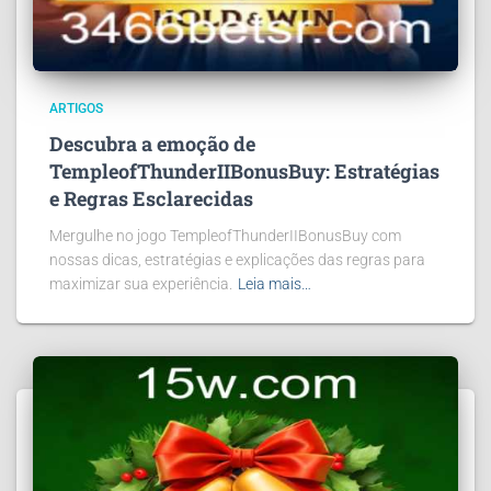
ARTIGOS
Descubra a emoção de
TempleofThunderIIBonusBuy: Estratégias
e Regras Esclarecidas
Mergulhe no jogo TempleofThunderIIBonusBuy com
nossas dicas, estratégias e explicações das regras para
maximizar sua experiência.
Leia mais…