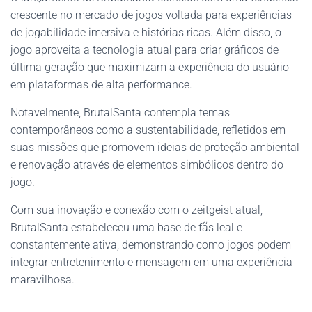
crescente no mercado de jogos voltada para experiências
de jogabilidade imersiva e histórias ricas. Além disso, o
jogo aproveita a tecnologia atual para criar gráficos de
última geração que maximizam a experiência do usuário
em plataformas de alta performance.
Notavelmente, BrutalSanta contempla temas
contemporâneos como a sustentabilidade, refletidos em
suas missões que promovem ideias de proteção ambiental
e renovação através de elementos simbólicos dentro do
jogo.
Com sua inovação e conexão com o zeitgeist atual,
BrutalSanta estabeleceu uma base de fãs leal e
constantemente ativa, demonstrando como jogos podem
integrar entretenimento e mensagem em uma experiência
maravilhosa.