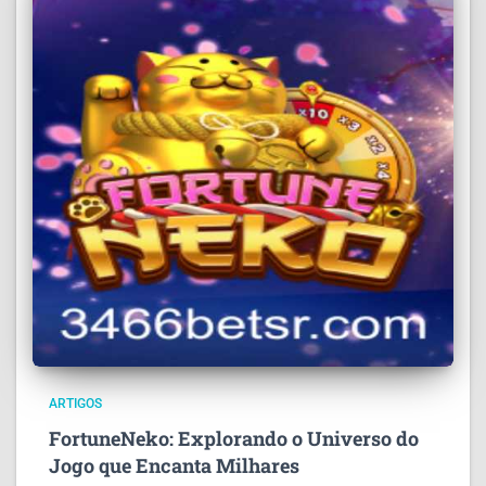
ARTIGOS
FortuneNeko: Explorando o Universo do
Jogo que Encanta Milhares