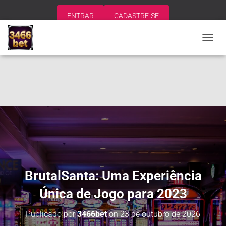
ENTRAR
CADASTRE-SE
A
L
T
E
R
N
A
R
N
A
V
E
G
A
BrutalSanta: Uma Experiência
Ç
Ã
Única de Jogo para 2023
O
Publicado por
3466bet
on
23 de outubro de 2026