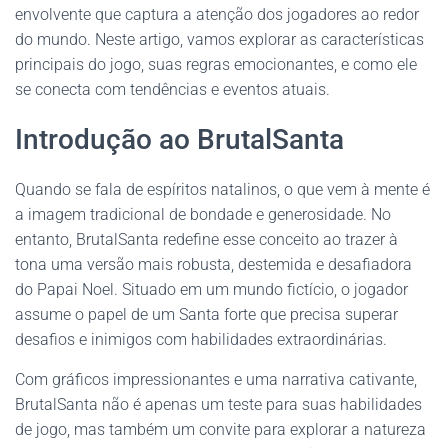
envolvente que captura a atenção dos jogadores ao redor
do mundo. Neste artigo, vamos explorar as características
principais do jogo, suas regras emocionantes, e como ele
se conecta com tendências e eventos atuais.
Introdução ao BrutalSanta
Quando se fala de espíritos natalinos, o que vem à mente é
a imagem tradicional de bondade e generosidade. No
entanto, BrutalSanta redefine esse conceito ao trazer à
tona uma versão mais robusta, destemida e desafiadora
do Papai Noel. Situado em um mundo fictício, o jogador
assume o papel de um Santa forte que precisa superar
desafios e inimigos com habilidades extraordinárias.
Com gráficos impressionantes e uma narrativa cativante,
BrutalSanta não é apenas um teste para suas habilidades
de jogo, mas também um convite para explorar a natureza