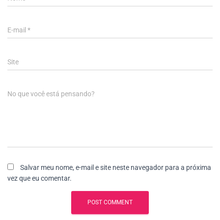
E-mail
*
Site
No que você está pensando?
Salvar meu nome, e-mail e site neste navegador para a próxima
vez que eu comentar.