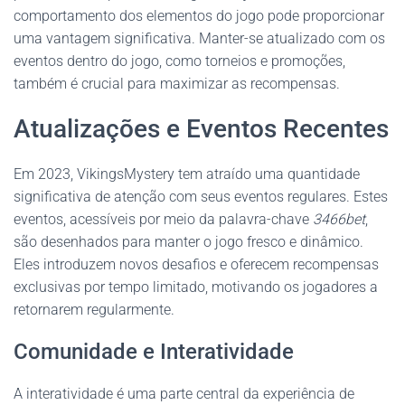
comportamento dos elementos do jogo pode proporcionar
uma vantagem significativa. Manter-se atualizado com os
eventos dentro do jogo, como torneios e promoções,
também é crucial para maximizar as recompensas.
Atualizações e Eventos Recentes
Em 2023, VikingsMystery tem atraído uma quantidade
significativa de atenção com seus eventos regulares. Estes
eventos, acessíveis por meio da palavra-chave
3466bet
,
são desenhados para manter o jogo fresco e dinâmico.
Eles introduzem novos desafios e oferecem recompensas
exclusivas por tempo limitado, motivando os jogadores a
retornarem regularmente.
Comunidade e Interatividade
A interatividade é uma parte central da experiência de