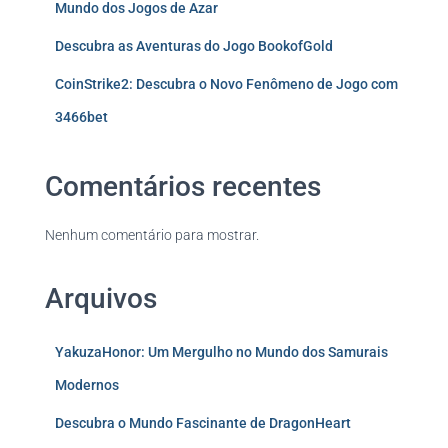
Mundo dos Jogos de Azar
Descubra as Aventuras do Jogo BookofGold
CoinStrike2: Descubra o Novo Fenômeno de Jogo com
3466bet
Comentários recentes
Nenhum comentário para mostrar.
Arquivos
YakuzaHonor: Um Mergulho no Mundo dos Samurais
Modernos
Descubra o Mundo Fascinante de DragonHeart