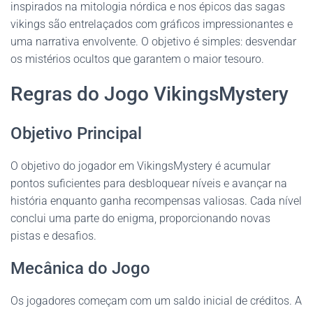
inspirados na mitologia nórdica e nos épicos das sagas
vikings são entrelaçados com gráficos impressionantes e
uma narrativa envolvente. O objetivo é simples: desvendar
os mistérios ocultos que garantem o maior tesouro.
Regras do Jogo VikingsMystery
Objetivo Principal
O objetivo do jogador em VikingsMystery é acumular
pontos suficientes para desbloquear níveis e avançar na
história enquanto ganha recompensas valiosas. Cada nível
conclui uma parte do enigma, proporcionando novas
pistas e desafios.
Mecânica do Jogo
Os jogadores começam com um saldo inicial de créditos. A