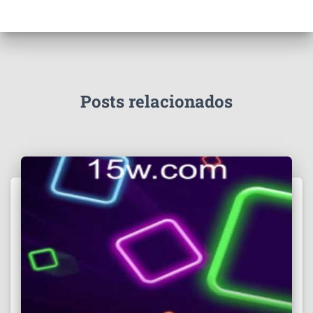
Posts relacionados