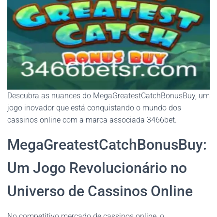
Descubra as nuances do MegaGreatestCatchBonusBuy, um
jogo inovador que está conquistando o mundo dos
cassinos online com a marca associada 3466bet.
MegaGreatestCatchBonusBuy:
Um Jogo Revolucionário no
Universo de Cassinos Online
No competitivo mercado de cassinos online, o