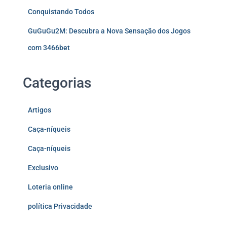
Conquistando Todos
GuGuGu2M: Descubra a Nova Sensação dos Jogos
com 3466bet
Categorias
Artigos
Caça-níqueis
Caça-níqueis
Exclusivo
Loteria online
política Privacidade