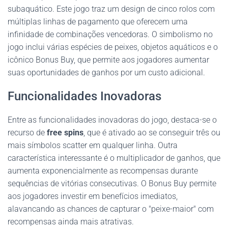
subaquático. Este jogo traz um design de cinco rolos com
múltiplas linhas de pagamento que oferecem uma
infinidade de combinações vencedoras. O simbolismo no
jogo inclui várias espécies de peixes, objetos aquáticos e o
icônico Bonus Buy, que permite aos jogadores aumentar
suas oportunidades de ganhos por um custo adicional.
Funcionalidades Inovadoras
Entre as funcionalidades inovadoras do jogo, destaca-se o
recurso de
free spins
, que é ativado ao se conseguir três ou
mais símbolos scatter em qualquer linha. Outra
característica interessante é o multiplicador de ganhos, que
aumenta exponencialmente as recompensas durante
sequências de vitórias consecutivas. O Bonus Buy permite
aos jogadores investir em benefícios imediatos,
alavancando as chances de capturar o "peixe-maior" com
recompensas ainda mais atrativas.