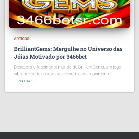
ARTIGOS
BrilliantGems: Mergulhe no Universo das
Jóias Motivado por 3466bet
Descubra o fascinante mundo de BrilliantGems, um jogo
vibrante onde as apostas elevam cada movimento.
Leia mais…