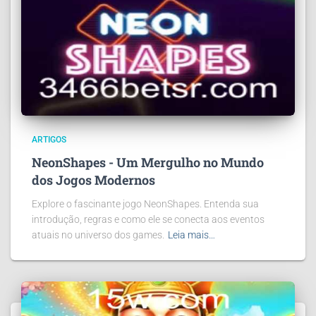
ARTIGOS
NeonShapes - Um Mergulho no Mundo
dos Jogos Modernos
Explore o fascinante jogo NeonShapes. Entenda sua
introdução, regras e como ele se conecta aos eventos
atuais no universo dos games.
Leia mais…