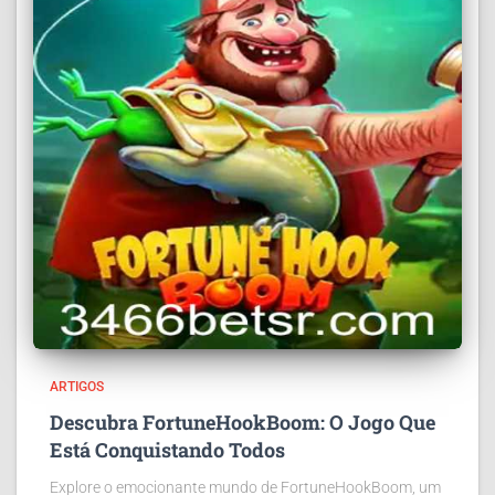
ARTIGOS
Descubra FortuneHookBoom: O Jogo Que
Está Conquistando Todos
Explore o emocionante mundo de FortuneHookBoom, um