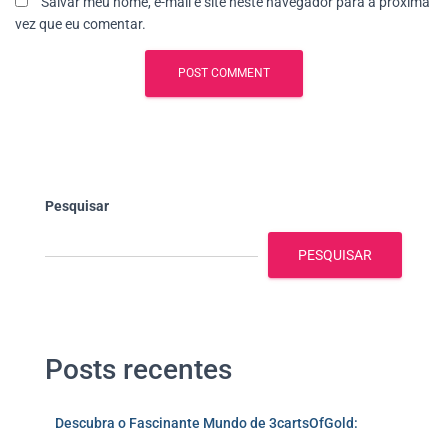
Salvar meu nome, e-mail e site neste navegador para a próxima
vez que eu comentar.
Pesquisar
PESQUISAR
Posts recentes
Descubra o Fascinante Mundo de 3cartsOfGold: