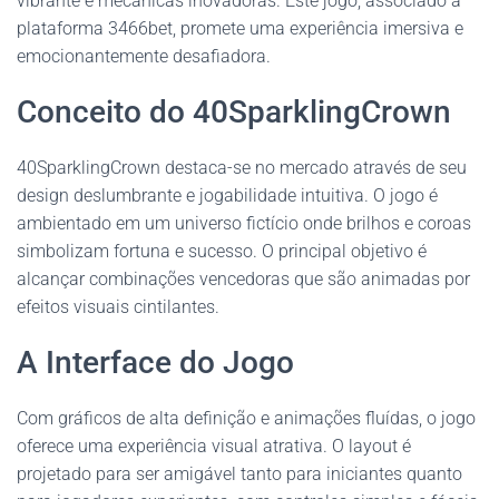
vibrante e mecânicas inovadoras. Este jogo, associado à
plataforma 3466bet, promete uma experiência imersiva e
emocionantemente desafiadora.
Conceito do 40SparklingCrown
40SparklingCrown destaca-se no mercado através de seu
design deslumbrante e jogabilidade intuitiva. O jogo é
ambientado em um universo fictício onde brilhos e coroas
simbolizam fortuna e sucesso. O principal objetivo é
alcançar combinações vencedoras que são animadas por
efeitos visuais cintilantes.
A Interface do Jogo
Com gráficos de alta definição e animações fluídas, o jogo
oferece uma experiência visual atrativa. O layout é
projetado para ser amigável tanto para iniciantes quanto