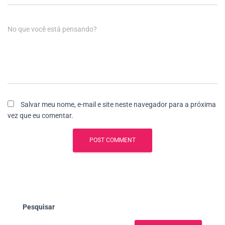
No que você está pensando?
Salvar meu nome, e-mail e site neste navegador para a próxima
vez que eu comentar.
Pesquisar