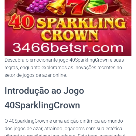
Descubra o emocionante jogo 40SparklingCrown e suas
regras, enquanto exploramos as inovações recentes no
setor de jogos de azar online.
Introdução ao Jogo
40SparklingCrown
O 40SparklingCrown é uma adição dinâmica ao mundo
dos jogos de azar, atraindo jogadores com sua estética