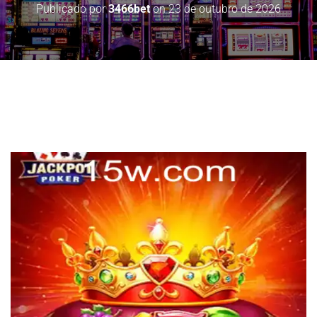
Publicado por
3466bet
on
23 de outubro de 2026