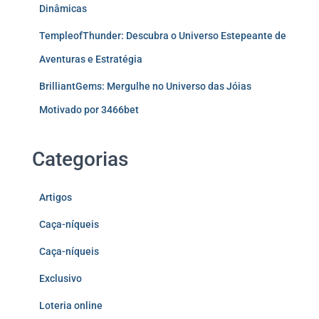
Dinâmicas
TempleofThunder: Descubra o Universo Estepeante de
Aventuras e Estratégia
BrilliantGems: Mergulhe no Universo das Jóias
Motivado por 3466bet
Categorias
Artigos
Caça-níqueis
Caça-níqueis
Exclusivo
Loteria online